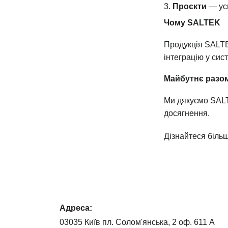
Проєкти
— усп
Чому SALTEK
Продукція SALTE
інтеграцію у сис
Майбутнє разо
Ми дякуємо SALT
досягнення.
Дізнайтеся біль
Адреса:
03035 Київ пл. Солом'янська, 2 оф. 611 А