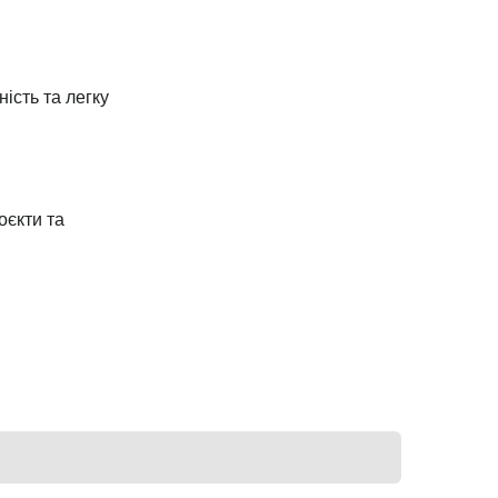
ість та легку
оєкти та