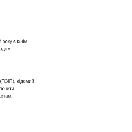
 року є їхнім
ладом
(ПЗІП), відомий
зпечити
артам.