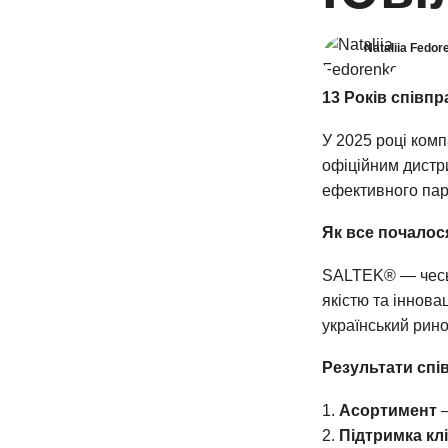
Nataliia Fedor
13 Років співпр
У 2025 році комп
офіційним дистр
ефективного пар
Як все почалос
SALTEK® — чеськ
якістю та іннова
український рин
Результати спі
Асортимент
—
Підтримка клі