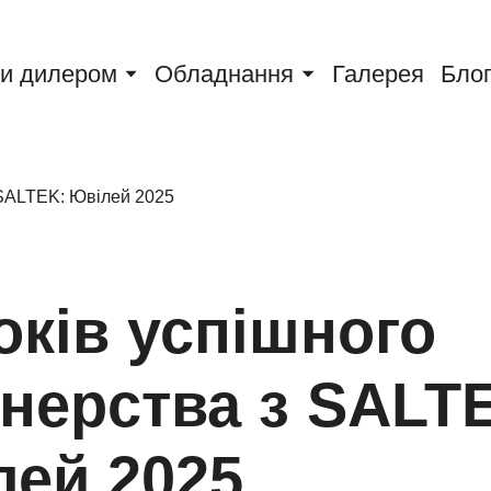
и дилером
Обладнання
Галерея
Бло
оків успішного
нерства з SALT
лей 2025