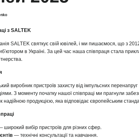
enko
аці з SALTEK
анія SALTEK святкує свій ювілей, і ми пишаємося, що з 2012
иб'ютором в Україні. За цей час наша співпраця стала прик
тнерства.
я
ий виробник пристроїв захисту від імпульсних перенапруг 
ціями. З моменту початку нашої співпраці ми прагнули забе
ок надійною продукцією, яка відповідає європейським станд
впраці
 широкий вибір пристроїв для різних сфер.
єнтів
— технічні консультації та навчання.