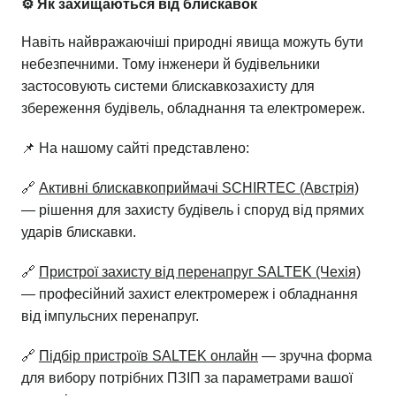
⚙️ Як захищаються від блискавок
Навіть найвражаючіші природні явища можуть бути
небезпечними. Тому інженери й будівельники
застосовують системи блискавкозахисту для
збереження будівель, обладнання та електромереж.
📌 На нашому сайті представлено:
🔗
Активні блискавкоприймачі SCHIRTEC (Австрія)
— рішення для захисту будівель і споруд від прямих
ударів блискавки.
🔗
Пристрої захисту від перенапруг SALTEK (Чехія)
— професійний захист електромереж і обладнання
від імпульсних перенапруг.
🔗
Підбір пристроїв SALTEK онлайн
— зручна форма
для вибору потрібних ПЗІП за параметрами вашої