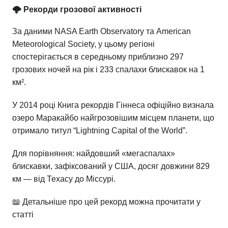
🌩️ Рекорди грозової активності
За даними NASA Earth Observatory та American
Meteorological Society, у цьому регіоні
спостерігається в середньому приблизно 297
грозових ночей на рік і 233 спалахи блискавок на 1
км².
У 2014 році Книга рекордів Гіннеса офіційно визнала
озеро Маракайбо найгрозовішим місцем планети, що
отримало титул “Lightning Capital of the World”.
Для порівняння: найдовший «мегаспалах»
блискавки, зафіксований у США, досяг довжини 829
км — від Техасу до Міссурі.
📖 Детальніше про цей рекорд можна прочитати у
статті