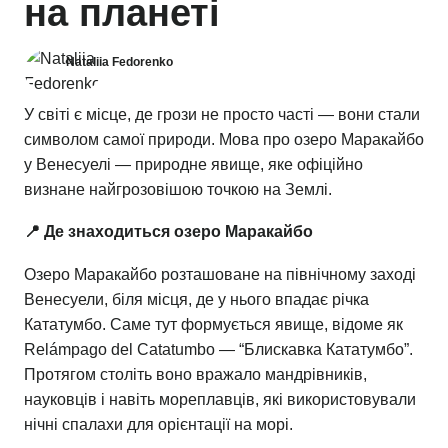
на планеті
Nataliia Fedorenko
У світі є місце, де грози не просто часті — вони стали
символом самої природи. Мова про озеро Маракайбо
у Венесуелі — природне явище, яке офіційно
визнане найгрозовішою точкою на Землі.
📍 Де знаходиться озеро Маракайбо
Озеро Маракайбо розташоване на північному заході
Венесуели, біля місця, де у нього впадає річка
Кататумбо. Саме тут формується явище, відоме як
Relámpago del Catatumbo — “Блискавка Кататумбо”.
Протягом століть воно вражало мандрівників,
науковців і навіть мореплавців, які використовували
нічні спалахи для орієнтації на морі.