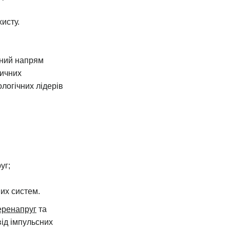
исту.
чний напрям
тичних
логічних лідерів
уг;
их систем.
еренапруг
та
від імпульсних