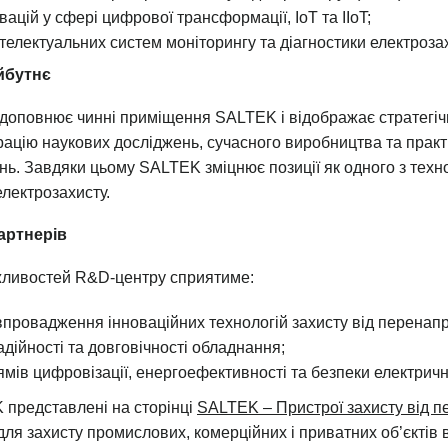
вацій у сфері цифрової трансформації, IoT та IIoT;
телектуальних систем моніторингу та діагностики електрозах
айбутнє
доповнює чинні приміщення SALTEK і відображає стратегі
грацію наукових досліджень, сучасного виробництва та прак
ь. Завдяки цьому SALTEK зміцнює позиції як одного з техно
лектрозахисту.
артнерів
ливостей R&D-центру сприятиме:
провадження інноваційних технологій захисту від перенапр
дійності та довговічності обладнання;
ямів цифровізації, енергоефективності та безпеки електричн
представлені на сторінці
SALTEK – Пристрої захисту від п
ля захисту промислових, комерційних і приватних об’єктів 