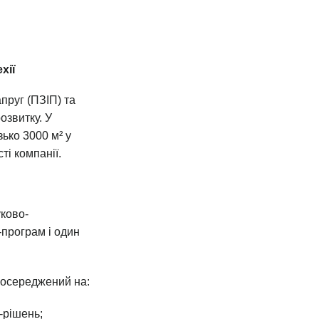
хії
пруг (ПЗІП) та
озвитку. У
ько 3000 м² у
ті компанії.
уково-
-програм і один
зосереджений на:
-рішень;