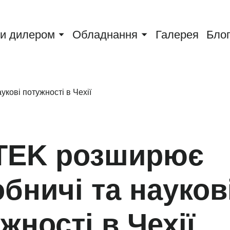
и дилером
Обладнання
Галерея
Бло
TEK розширює
бничі та науков
жності в Чехії