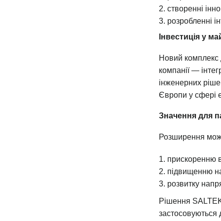
створенні інно
розробленні ін
Інвестиція у м
Новий комплекс 
компанії — інте
інженерних рішен
Європи у сфері е
Значення для п
Розширення мож
прискоренню в
підвищенню на
розвитку напр
Рішення SALTEK 
застосовуються д