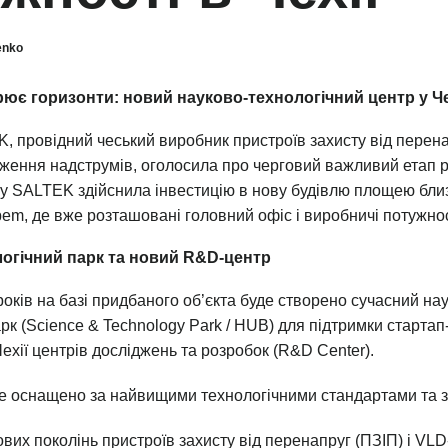
enko
є горизонти: новий науково-технологічний центр у Че
, провідний чеський виробник пристроїв захисту від перена
ження надструмів, оголосила про черговий важливий етап р
ку SALTEK здійснила інвестицію в нову будівлю площею близ
abem, де вже розташовані головний офіс і виробничі потужнос
огічний парк та новий R&D-центр
оків на базі придбаного об’єкта буде створено сучасний на
рк (Science & Technology Park / HUB) для підтримки стартап
Чехії центрів досліджень та розробок (R&D Center).
е оснащено за найвищими технологічними стандартами та 
вих поколінь пристроїв захисту від перенапруг (ПЗІП) і VLD