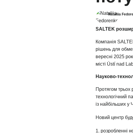
Nataliia Fedor
SALTEK розширю
Компанія SALTEK
рішень для обме
вересні 2025 ро
місті Ústí nad L
Науково-технол
Протягом трьох р
технологічний па
із найбільших у 
Новий центр буд
розробленні но