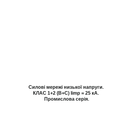
Силові мережі низької напруги.
КЛАС 1+2 (B+С) Iimp = 25 кА.
Промислова серія.